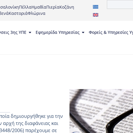
σαλονίκη
Πέλλα
Ημαθία
Πιερία
Κοζάνη
βενά
Καστοριά
Φλώρινα
νσεις 3ης ΥΠΕ
Εφημερίδα Υπηρεσίας
Φορείς & Υπηρεσίες Υ
ποία δημιουργήθηκε για την
 αρχή της διαφάνειας και
 3448/2006) παρέχουμε σε