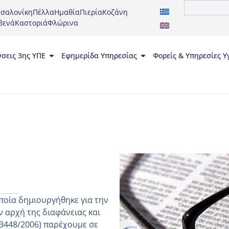
σαλονίκη
Πέλλα
Ημαθία
Πιερία
Κοζάνη
βενά
Καστοριά
Φλώρινα
νσεις 3ης ΥΠΕ
Εφημερίδα Υπηρεσίας
Φορείς & Υπηρεσίες Υ
ποία δημιουργήθηκε για την
 αρχή της διαφάνειας και
 3448/2006) παρέχουμε σε