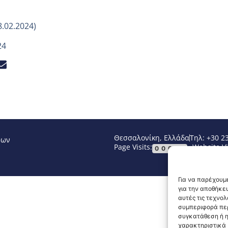
8.02.2024)
24
Θεσσαλονίκη, Ελλάδα
Τηλ: +30 2
νων
Page Visits:
Website Vi
00031
Για να παρέχουμε
για την αποθήκε
αυτές τις τεχνο
συμπεριφορά περ
συγκατάθεση ή η
χαρακτηριστικά κ