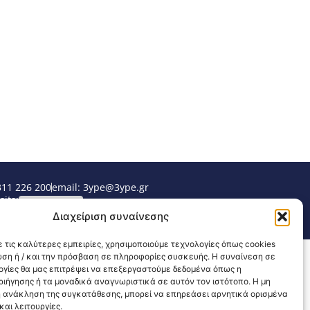
311 226 200
email: 3ype@3ype.gr
sits:
1595153
Διαχείριση συναίνεσης
 τις καλύτερες εμπειρίες, χρησιμοποιούμε τεχνολογίες όπως cookies
υση ή / και την πρόσβαση σε πληροφορίες συσκευής. Η συναίνεση σε
λογίες θα μας επιτρέψει να επεξεργαστούμε δεδομένα όπως η
ιήγησης ή τα μοναδικά αναγνωριστικά σε αυτόν τον ιστότοπο. Η μη
 ανάκληση της συγκατάθεσης, μπορεί να επηρεάσει αρνητικά ορισμένα
αι λειτουργίες.