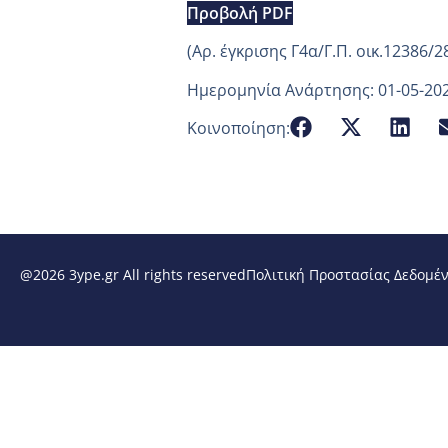
Προβολή PDF
(Aρ. έγκρισης Γ4α/Γ.Π. οικ.12386/2
Ημερομηνία Ανάρτησης: 01-05-20
Κοινοποίηση:
@2026 3ype.gr All rights reserved
Πολιτική Προστασίας Δεδομέ