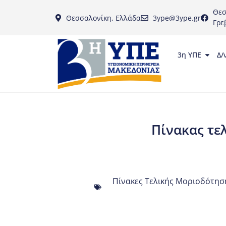
Θεσ
Θεσσαλονίκη, Ελλάδα
3ype@3ype.gr
Γρε
3η ΥΠΕ
Δ/
Πίνακας τε
Πίνακες Τελικής Μοριοδότηση