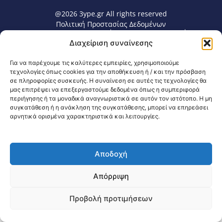
@2026 3ype.gr All rights reserved
Πολιτική Προστασίας Δεδομένων
Θεσσαλονίκη, Ελλάδα
Τηλ: +30 2311 226 200
Διαχείριση συναίνεσης
email: 3ype@3ype.gr
Page Visits:
Website Visits:
00032
1595413
Για να παρέχουμε τις καλύτερες εμπειρίες, χρησιμοποιούμε
τεχνολογίες όπως cookies για την αποθήκευση ή / και την πρόσβαση
σε πληροφορίες συσκευής. Η συναίνεση σε αυτές τις τεχνολογίες θα
μας επιτρέψει να επεξεργαστούμε δεδομένα όπως η συμπεριφορά
περιήγησης ή τα μοναδικά αναγνωριστικά σε αυτόν τον ιστότοπο. Η μη
συγκατάθεση ή η ανάκληση της συγκατάθεσης, μπορεί να επηρεάσει
αρνητικά ορισμένα χαρακτηριστικά και λειτουργίες.
Αποδοχή
Απόρριψη
Προβολή προτιμήσεων