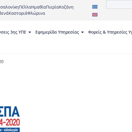
σαλονίκη
Πέλλα
Ημαθία
Πιερία
Κοζάνη
βενά
Καστοριά
Φλώρινα
νσεις 3ης ΥΠΕ
Εφημερίδα Υπηρεσίας
Φορείς & Υπηρεσίες Υ
20