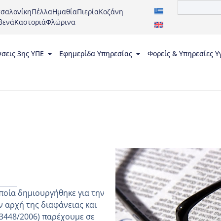
σαλονίκη
Πέλλα
Ημαθία
Πιερία
Κοζάνη
βενά
Καστοριά
Φλώρινα
νσεις 3ης ΥΠΕ
Εφημερίδα Υπηρεσίας
Φορείς & Υπηρεσίες Υ
ποία δημιουργήθηκε για την
 αρχή της διαφάνειας και
 3448/2006) παρέχουμε σε