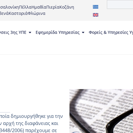
σαλονίκη
Πέλλα
Ημαθία
Πιερία
Κοζάνη
βενά
Καστοριά
Φλώρινα
νσεις 3ης ΥΠΕ
Εφημερίδα Υπηρεσίας
Φορείς & Υπηρεσίες Υ
ποία δημιουργήθηκε για την
 αρχή της διαφάνειας και
 3448/2006) παρέχουμε σε