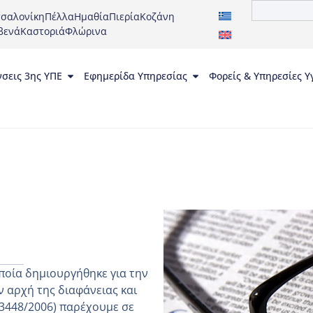
σαλονίκη
Πέλλα
Ημαθία
Πιερία
Κοζάνη
βενά
Καστοριά
Φλώρινα
νσεις 3ης ΥΠΕ
Εφημερίδα Υπηρεσίας
Φορείς & Υπηρεσίες Υ
ποία δημιουργήθηκε για την
 αρχή της διαφάνειας και
 3448/2006) παρέχουμε σε