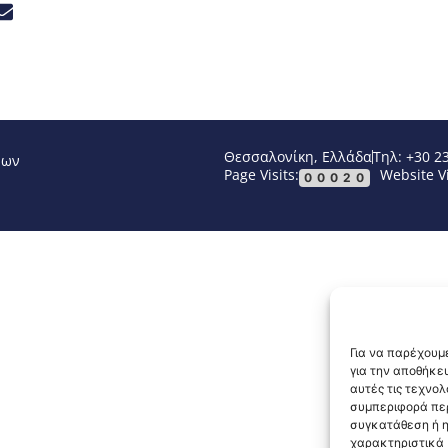
Θεσσαλονίκη, Ελλάδα
Τηλ: +30 2
νων
Page Visits:
Website Vi
00020
Για να παρέχουμε
για την αποθήκε
αυτές τις τεχνο
συμπεριφορά περ
συγκατάθεση ή η
χαρακτηριστικά κ