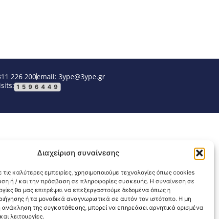
311 226 200
email: 3ype@3ype.gr
sits:
1596449
Διαχείριση συναίνεσης
 τις καλύτερες εμπειρίες, χρησιμοποιούμε τεχνολογίες όπως cookies
υση ή / και την πρόσβαση σε πληροφορίες συσκευής. Η συναίνεση σε
λογίες θα μας επιτρέψει να επεξεργαστούμε δεδομένα όπως η
ιήγησης ή τα μοναδικά αναγνωριστικά σε αυτόν τον ιστότοπο. Η μη
 ανάκληση της συγκατάθεσης, μπορεί να επηρεάσει αρνητικά ορισμένα
αι λειτουργίες.