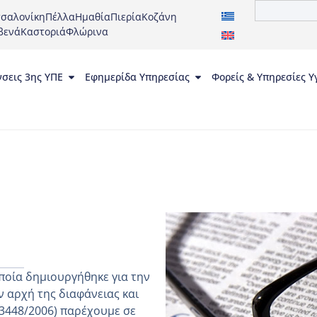
σαλονίκη
Πέλλα
Ημαθία
Πιερία
Κοζάνη
βενά
Καστοριά
Φλώρινα
νσεις 3ης ΥΠΕ
Εφημερίδα Υπηρεσίας
Φορείς & Υπηρεσίες Υ
ποία δημιουργήθηκε για την
 αρχή της διαφάνειας και
 3448/2006) παρέχουμε σε