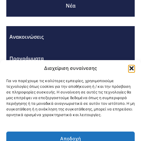
Νέα
Ανακοινώσεις
Προγράμματα
Διαχείριση συναίνεσης
Σεμινάρια - Συνέδρια
Για να παρέχουμε τις καλύτερες εμπειρίες, χρησιμοποιούμε
τεχνολογίες όπως cookies για την αποθήκευση ή / και την πρόσβαση
σε πληροφορίες συσκευής. Η συναίνεση σε αυτές τις τεχνολογίες θα
μας επιτρέψει να επεξεργαστούμε δεδομένα όπως η συμπεριφορά
περιήγησης ή τα μοναδικά αναγνωριστικά σε αυτόν τον ιστότοπο. Η μη
συγκατάθεση ή η ανάκληση της συγκατάθεσης, μπορεί να επηρεάσει
αρνητικά ορισμένα χαρακτηριστικά και λειτουργίες.
Κοινοποίηση:
Αποδοχή