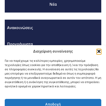
Νέα
Ανακοινώσεις
Προγράμματα
Διαχείριση συναίνεσης
Σεμινάρια - Συνέδρια
Για να παρέχουμε τις καλύτερες εμπειρίες, χρησιμοποιούμε
τεχνολογίες όπως cookies για την αποθήκευση ή / και την πρόσβαση
σε πληροφορίες συσκευής. Η συναίνεση σε αυτές τις τεχνολογίες θα
μας επιτρέψει να επεξεργαστούμε δεδομένα όπως η συμπεριφορά
περιήγησης ή τα μοναδικά αναγνωριστικά σε αυτόν τον ιστότοπο. Η μη
συγκατάθεση ή η ανάκληση της συγκατάθεσης, μπορεί να επηρεάσει
αρνητικά ορισμένα χαρακτηριστικά και λειτουργίες.
Κοινοποίηση:
Αποδοχή