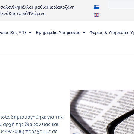
σαλονίκη
Πέλλα
Ημαθία
Πιερία
Κοζάνη
βενά
Καστοριά
Φλώρινα
νσεις 3ης ΥΠΕ
Εφημερίδα Υπηρεσίας
Φορείς & Υπηρεσίες Υ
ποία δημιουργήθηκε για την
 αρχή της διαφάνειας και
 3448/2006) παρέχουμε σε