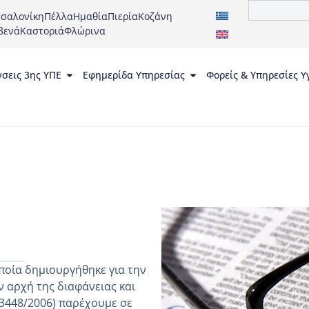
σαλονίκη
Πέλλα
Ημαθία
Πιερία
Κοζάνη
βενά
Καστοριά
Φλώρινα
νσεις 3ης ΥΠΕ
Εφημερίδα Υπηρεσίας
Φορείς & Υπηρεσίες Υ
ποία δημιουργήθηκε για την
 αρχή της διαφάνειας και
 3448/2006) παρέχουμε σε