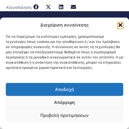
Κοινοποίηση:
@2026 3ype.gr All rights reserved
Διαχείριση συναίνεσης
Πολιτική Προστασίας Δεδομένων
Θεσσαλονίκη, Ελλάδα
Τηλ: +30 2311 226 200
Για να παρέχουμε τις καλύτερες εμπειρίες, χρησιμοποιούμε
email: 3ype@3ype.gr
τεχνολογίες όπως cookies για την αποθήκευση ή / και την πρόσβαση
Page Visits:
Website Visits:
00089
1595498
σε πληροφορίες συσκευής. Η συναίνεση σε αυτές τις τεχνολογίες θα
μας επιτρέψει να επεξεργαστούμε δεδομένα όπως η συμπεριφορά
περιήγησης ή τα μοναδικά αναγνωριστικά σε αυτόν τον ιστότοπο. Η μη
συγκατάθεση ή η ανάκληση της συγκατάθεσης, μπορεί να επηρεάσει
αρνητικά ορισμένα χαρακτηριστικά και λειτουργίες.
Αποδοχή
Απόρριψη
Προβολή προτιμήσεων