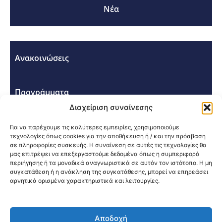
Νέα
Ανακοινώσεις
Προγράμματα
Διαχείριση συναίνεσης
Σεμινάρια - Συνέδρια
Για να παρέχουμε τις καλύτερες εμπειρίες, χρησιμοποιούμε
τεχνολογίες όπως cookies για την αποθήκευση ή / και την πρόσβαση
σε πληροφορίες συσκευής. Η συναίνεση σε αυτές τις τεχνολογίες θα
μας επιτρέψει να επεξεργαστούμε δεδομένα όπως η συμπεριφορά
περιήγησης ή τα μοναδικά αναγνωριστικά σε αυτόν τον ιστότοπο. Η μη
συγκατάθεση ή η ανάκληση της συγκατάθεσης, μπορεί να επηρεάσει
αρνητικά ορισμένα χαρακτηριστικά και λειτουργίες.
Κοινοποίηση:
Αποδοχή