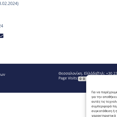
8.02.2024)
24
Θεσσαλονίκη, Ελλάδα
Τηλ: +30 2
νων
Page Visits:
Website Vi
00023
Για να παρέχουμε
για την αποθήκε
αυτές τις τεχνο
συμπεριφορά περ
συγκατάθεση ή η
χαρακτηριστικά κ