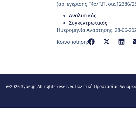
(αρ. έγκρισης Γ4α/Γ.Π. οικ.12386/2
Αναλυτικός
Συγκεντρωτικός
Ημερομηνία Ανάρτησης: 28-06-20
Κοινοποίηση:
@2026 3ype.gr All rights reserved
Πολιτική Προστασίας Δεδομέ