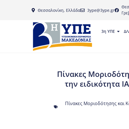
Θεσ
Θεσσαλονίκη, Ελλάδα
3ype@3ype.gr
Γρε
3η ΥΠΕ
Δ/
Πίνακες Μοριοδότη
την ειδικότητα 
Πίνακες Μοριοδότησης και Κ