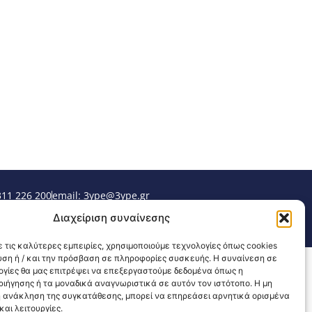
311 226 200
email: 3ype@3ype.gr
sits:
1591528
Διαχείριση συναίνεσης
 τις καλύτερες εμπειρίες, χρησιμοποιούμε τεχνολογίες όπως cookies
υση ή / και την πρόσβαση σε πληροφορίες συσκευής. Η συναίνεση σε
λογίες θα μας επιτρέψει να επεξεργαστούμε δεδομένα όπως η
ιήγησης ή τα μοναδικά αναγνωριστικά σε αυτόν τον ιστότοπο. Η μη
 ανάκληση της συγκατάθεσης, μπορεί να επηρεάσει αρνητικά ορισμένα
αι λειτουργίες.