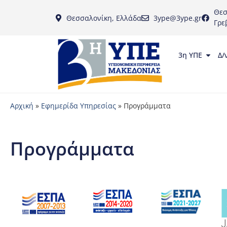
Θεσ
Θεσσαλονίκη, Ελλάδα
3ype@3ype.gr
Γρε
3η ΥΠΕ
Δ/
Αρχική
»
Εφημερίδα Υπηρεσίας
»
Προγράμματα
Προγράμματα