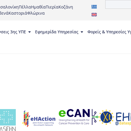
σαλονίκη
Πέλλα
Ημαθία
Πιερία
Κοζάνη
βενά
Καστοριά
Φλώρινα
νσεις 3ης ΥΠΕ
Εφημερίδα Υπηρεσίας
Φορείς & Υπηρεσίες Υ