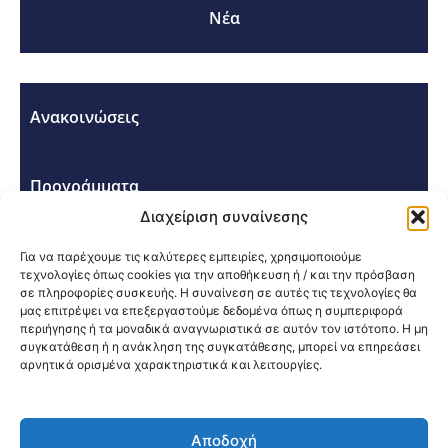
Νέα
Ανακοινώσεις
Προγράμματα
Διαχείριση συναίνεσης
Σεμινάρια - Συνέδρια
Για να παρέχουμε τις καλύτερες εμπειρίες, χρησιμοποιούμε
τεχνολογίες όπως cookies για την αποθήκευση ή / και την πρόσβαση
σε πληροφορίες συσκευής. Η συναίνεση σε αυτές τις τεχνολογίες θα
μας επιτρέψει να επεξεργαστούμε δεδομένα όπως η συμπεριφορά
περιήγησης ή τα μοναδικά αναγνωριστικά σε αυτόν τον ιστότοπο. Η μη
συγκατάθεση ή η ανάκληση της συγκατάθεσης, μπορεί να επηρεάσει
αρνητικά ορισμένα χαρακτηριστικά και λειτουργίες.
Κοινοποίηση:
Αποδοχή