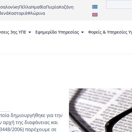
σαλονίκη
Πέλλα
Ημαθία
Πιερία
Κοζάνη
βενά
Καστοριά
Φλώρινα
νσεις 3ης ΥΠΕ
Εφημερίδα Υπηρεσίας
Φορείς & Υπηρεσίες Υ
ποία δημιουργήθηκε για την
 αρχή της διαφάνειας και
 3448/2006) παρέχουμε σε