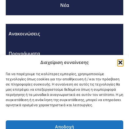
Νέα
Ανακοινώσεις
Προγράμματα
Διαχείριση συναίνεσης
Σεμινάρια - Συνέδρια
Για να παρέχουμε τις καλύτερες εμπειρίες, χρησιμοποιούμε
τεχνολογίες όπως cookies για την αποθήκευση ή / και την πρόσβαση
σε πληροφορίες συσκευής. Η συναίνεση σε αυτές τις τεχνολογίες θα
μας επιτρέψει να επεξεργαστούμε δεδομένα όπως η συμπεριφορά
περιήγησης ή τα μοναδικά αναγνωριστικά σε αυτόν τον ιστότοπο. Η μη
συγκατάθεση ή η ανάκληση της συγκατάθεσης, μπορεί να επηρεάσει
αρνητικά ορισμένα χαρακτηριστικά και λειτουργίες.
Κοινοποίηση:
Αποδοχή