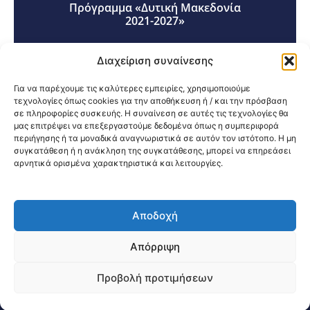
Πρόγραμμα «Δυτική Μακεδονία
2021-2027»
Διαχείριση συναίνεσης
Για να παρέχουμε τις καλύτερες εμπειρίες, χρησιμοποιούμε
τεχνολογίες όπως cookies για την αποθήκευση ή / και την πρόσβαση
σε πληροφορίες συσκευής. Η συναίνεση σε αυτές τις τεχνολογίες θα
Κοινοποίηση:
μας επιτρέψει να επεξεργαστούμε δεδομένα όπως η συμπεριφορά
περιήγησης ή τα μοναδικά αναγνωριστικά σε αυτόν τον ιστότοπο. Η μη
συγκατάθεση ή η ανάκληση της συγκατάθεσης, μπορεί να επηρεάσει
αρνητικά ορισμένα χαρακτηριστικά και λειτουργίες.
Αποδοχή
@2026 3ype.gr All rights reserved
Πολιτική Προστασίας Δεδομένων
Απόρριψη
Θεσσαλονίκη, Ελλάδα
Τηλ: +30 2311 226 200
email: 3ype@3ype.gr
Προβολή προτιμήσεων
Page Visits:
Website Visits:
04238
1592903