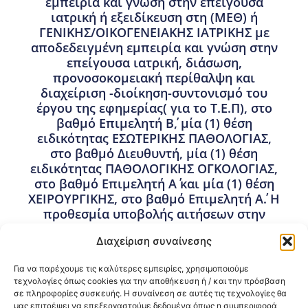
εμπειρία και γνώση στην επείγουσα
ιατρική ή εξειδίκευση στη (ΜΕΘ) ή
ΓΕΝΙΚΗΣ/ΟΙΚΟΓΕΝΕΙΑΚΗΣ ΙΑΤΡΙΚΗΣ με
αποδεδειγμένη εμπειρία και γνώση στην
επείγουσα ιατρική, διάσωση,
προνοσοκομειακή περίθαλψη και
διαχείριση -διοίκηση-συντονισμό του
έργου της εφημερίας( για το Τ.Ε.Π), στο
βαθμό Επιμελητή Β΄, μία (1) θέση
ειδικότητας ΕΣΩΤΕΡΙΚΗΣ ΠΑΘΟΛΟΓΙΑΣ,
στο βαθμό Διευθυντή, μία (1) θέση
ειδικότητας ΠΑΘΟΛΟΓΙΚΗΣ ΟΓΚΟΛΟΓΙΑΣ,
στο βαθμό Επιμελητή Α΄ και μία (1) θέση
ΧΕΙΡΟΥΡΓΙΚΗΣ, στο βαθμό Επιμελητή Α΄. Η
προθεσμία υποβολής αιτήσεων στην
ηλεκτρονική διεύθυνση
Διαχείριση συναίνεσης
esydoctors.moh.gov.gr αρχίζει στις
27.05.2026 ώρα 12.00 (μεσημέρι) και λήγει
Για να παρέχουμε τις καλύτερες εμπειρίες, χρησιμοποιούμε
στις 17.06.2026 ώρα 12.00 (μεσημέρι).
τεχνολογίες όπως cookies για την αποθήκευση ή / και την πρόσβαση
σε πληροφορίες συσκευής. Η συναίνεση σε αυτές τις τεχνολογίες θα
18 Μαΐου, 2026
μας επιτρέψει να επεξεργαστούμε δεδομένα όπως η συμπεριφορά