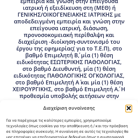
εμπειρία και γνώση στην επείγουσα
ιατρική ή εξειδίκευση στη (ΜΕΘ) ή
ΓΕΝΙΚΗΣ/ΟΙΚΟΓΕΝΕΙΑΚΗΣ ΙΑΤΡΙΚΗΣ με
αποδεδειγμένη εμπειρία και γνώση στην
επείγουσα ιατρική, διάσωση,
προνοσοκομειακή περίθαλψη και
διαχείριση -διοίκηση-συντονισμό του
έργου της εφημερίας( για το Τ.Ε.Π), στο
βαθμό Επιμελητή Β΄, μία (1) θέση
ειδικότητας ΕΣΩΤΕΡΙΚΗΣ ΠΑΘΟΛΟΓΙΑΣ,
στο βαθμό Διευθυντή, μία (1) θέση
ειδικότητας ΠΑΘΟΛΟΓΙΚΗΣ ΟΓΚΟΛΟΓΙΑΣ,
στο βαθμό Επιμελητή Α΄ και μία (1) θέση
ΧΕΙΡΟΥΡΓΙΚΗΣ, στο βαθμό Επιμελητή Α΄. Η
προθεσμία υποβολής αιτήσεων στην
ηλεκτρονική διεύθυνση
Διαχείριση συναίνεσης
esydoctors.moh.gov.gr αρχίζει στις
27.05.2026 ώρα 12.00 (μεσημέρι) και λήγει
Για να παρέχουμε τις καλύτερες εμπειρίες, χρησιμοποιούμε
στις 17.06.2026 ώρα 12.00 (μεσημέρι).
τεχνολογίες όπως cookies για την αποθήκευση ή / και την πρόσβαση
σε πληροφορίες συσκευής. Η συναίνεση σε αυτές τις τεχνολογίες θα
18 Μαΐου, 2026
μας επιτρέψει να επεξεργαστούμε δεδομένα όπως η συμπεριφορά