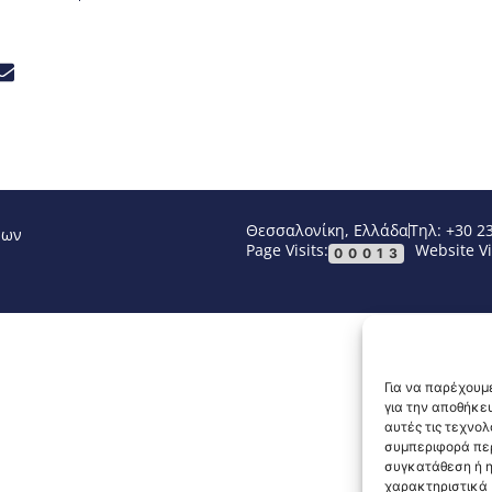
Θεσσαλονίκη, Ελλάδα
Τηλ: +30 2
νων
Page Visits:
Website Vi
00013
Για να παρέχουμε
για την αποθήκε
αυτές τις τεχνο
συμπεριφορά περ
συγκατάθεση ή η
χαρακτηριστικά κ