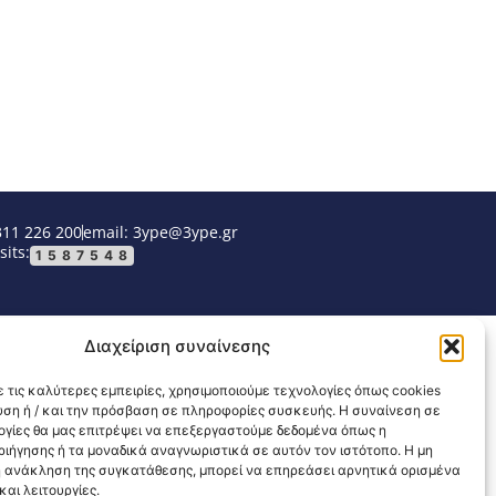
311 226 200
email: 3ype@3ype.gr
sits:
1587548
Διαχείριση συναίνεσης
 τις καλύτερες εμπειρίες, χρησιμοποιούμε τεχνολογίες όπως cookies
υση ή / και την πρόσβαση σε πληροφορίες συσκευής. Η συναίνεση σε
λογίες θα μας επιτρέψει να επεξεργαστούμε δεδομένα όπως η
ιήγησης ή τα μοναδικά αναγνωριστικά σε αυτόν τον ιστότοπο. Η μη
 ανάκληση της συγκατάθεσης, μπορεί να επηρεάσει αρνητικά ορισμένα
αι λειτουργίες.