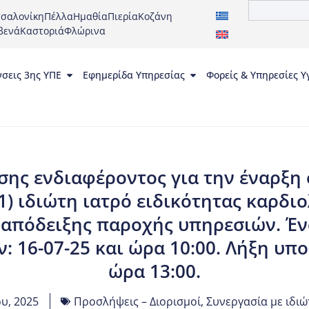
σαλονίκη
Πέλλα
Ημαθία
Πιερία
Κοζάνη
βενά
Καστοριά
Φλώρινα
νσεις 3ης ΥΠΕ
Εφημερίδα Υπηρεσίας
Φορείς & Υπηρεσίες Υ
ης ενδιαφέροντος για την έναρξη 
1) ιδιώτη ιατρό ειδικότητας καρδι
 απόδειξης παροχής υπηρεσιών. Έ
 16-07-25 και ώρα 10:00. Λήξη υπο
ώρα 13:00.
ου, 2025
Προσλήψεις – Διορισμοί
,
Συνεργασία με ιδιώ