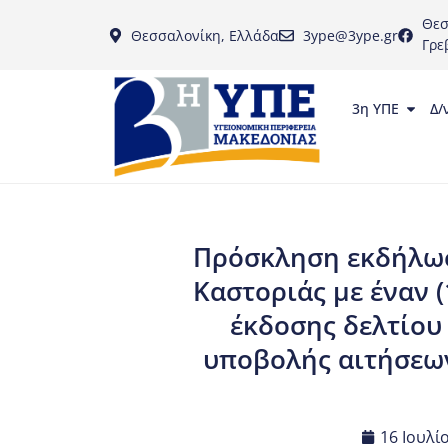
Θεσ
Θεσσαλονίκη, Ελλάδα
3ype@3ype.gr
Γρε
3η ΥΠΕ
Δ/
Πρόσκληση εκδήλωσ
Καστοριάς με έναν (
έκδοσης δελτίου
υποβολής αιτήσεων:
16 Ιουλί