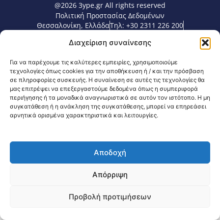
@2026 3ype.gr All rights reserved
Πολιτική Προστασίας Δεδομένων
Θεσσαλονίκη, Ελλάδα
Τηλ: +30 2311 226 200
email: 3ype@3ype.gr
Διαχείριση συναίνεσης
Page Visits:
Website Visits:
00014
1598724
Για να παρέχουμε τις καλύτερες εμπειρίες, χρησιμοποιούμε
τεχνολογίες όπως cookies για την αποθήκευση ή / και την πρόσβαση
σε πληροφορίες συσκευής. Η συναίνεση σε αυτές τις τεχνολογίες θα
μας επιτρέψει να επεξεργαστούμε δεδομένα όπως η συμπεριφορά
περιήγησης ή τα μοναδικά αναγνωριστικά σε αυτόν τον ιστότοπο. Η μη
συγκατάθεση ή η ανάκληση της συγκατάθεσης, μπορεί να επηρεάσει
αρνητικά ορισμένα χαρακτηριστικά και λειτουργίες.
Αποδοχή
Απόρριψη
Προβολή προτιμήσεων