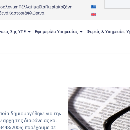
σαλονίκη
Πέλλα
Ημαθία
Πιερία
Κοζάνη
βενά
Καστοριά
Φλώρινα
νσεις 3ης ΥΠΕ
Εφημερίδα Υπηρεσίας
Φορείς & Υπηρεσίες Υ
ποία δημιουργήθηκε για την
 αρχή της διαφάνειας και
 3448/2006) παρέχουμε σε