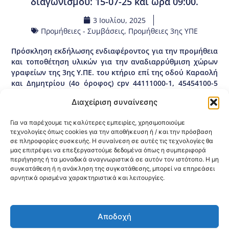
διαγωνισμού: 15-07-25 και ώρα 09:00.
3 Ιουλίου, 2025
Προμήθειες - Συμβάσεις
,
Προμήθειες 3ης ΥΠΕ
Πρόσκληση εκδήλωσης ενδιαφέροντος για την προμήθεια
και τοποθέτηση υλικών για την αναδιαρρύθμιση χώρων
γραφείων της 3ης Υ.ΠΕ. του κτήριο επί της οδού Καραολή
και Δημητρίου (4ο όροφος) cpv 44111000-1, 45454100-5
συνολικής προϋπολογισθείσας δαπάνης 37.169,00€
Διαχείριση συναίνεσης
συμπεριλαμβανομένου του ΦΠΑ και κριτήριο
κατακύρωσης την πλέον συμφέρουσα από οικονομική
Για να παρέχουμε τις καλύτερες εμπειρίες, χρησιμοποιούμε
άποψη προσφορά αποκλειστικά βάσει τιμής μέσω
τεχνολογίες όπως cookies για την αποθήκευση ή / και την πρόσβαση
πλατφόρμας ηλεκτρονικών διαγωνισμών. Καταληκτική
σε πληροφορίες συσκευής. Η συναίνεση σε αυτές τις τεχνολογίες θα
ημερομηνία κατάθεσης προσφορών: 14-07-25 και ώρα
μας επιτρέψει να επεξεργαστούμε δεδομένα όπως η συμπεριφορά
13:00. Ημερομηνία διενέργειας διαγωνισμού: 15-07-25 και
περιήγησης ή τα μοναδικά αναγνωριστικά σε αυτόν τον ιστότοπο. Η μη
ώρα 09:00.
συγκατάθεση ή η ανάκληση της συγκατάθεσης, μπορεί να επηρεάσει
αρνητικά ορισμένα χαρακτηριστικά και λειτουργίες.
Κοινοποίηση:
Αποδοχή
@2026 3ype.gr All rights reserved