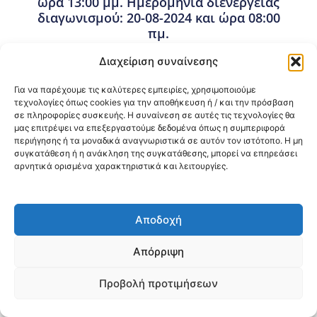
ώρα 13:00 μμ. Ημερομηνία διενέργειας
διαγωνισμού: 20-08-2024 και ώρα 08:00
πμ.
8 Φεβρουαρίου, 2024
Διαχείριση συναίνεσης
Προμήθειες - Συμβάσεις
,
Προμήθειες 3ης ΥΠΕ
Για να παρέχουμε τις καλύτερες εμπειρίες, χρησιμοποιούμε
τεχνολογίες όπως cookies για την αποθήκευση ή / και την πρόσβαση
σε πληροφορίες συσκευής. Η συναίνεση σε αυτές τις τεχνολογίες θα
Κοινοποίηση:
μας επιτρέψει να επεξεργαστούμε δεδομένα όπως η συμπεριφορά
περιήγησης ή τα μοναδικά αναγνωριστικά σε αυτόν τον ιστότοπο. Η μη
@2026 3ype.gr All rights reserved
συγκατάθεση ή η ανάκληση της συγκατάθεσης, μπορεί να επηρεάσει
Πολιτική Προστασίας Δεδομένων
αρνητικά ορισμένα χαρακτηριστικά και λειτουργίες.
Θεσσαλονίκη, Ελλάδα
Τηλ: +30 2311 226 200
email: 3ype@3ype.gr
Page Visits:
Website Visits:
00018
1598389
Αποδοχή
Απόρριψη
Προβολή προτιμήσεων