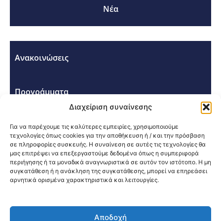
Νέα
Ανακοινώσεις
Προγράμματα
Διαχείριση συναίνεσης
Σεμινάρια - Συνέδρια
Για να παρέχουμε τις καλύτερες εμπειρίες, χρησιμοποιούμε
τεχνολογίες όπως cookies για την αποθήκευση ή / και την πρόσβαση
σε πληροφορίες συσκευής. Η συναίνεση σε αυτές τις τεχνολογίες θα
μας επιτρέψει να επεξεργαστούμε δεδομένα όπως η συμπεριφορά
περιήγησης ή τα μοναδικά αναγνωριστικά σε αυτόν τον ιστότοπο. Η μη
συγκατάθεση ή η ανάκληση της συγκατάθεσης, μπορεί να επηρεάσει
αρνητικά ορισμένα χαρακτηριστικά και λειτουργίες.
Κοινοποίηση:
Αποδοχή