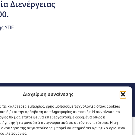
ία Διενέργειας
00.
ης ΥΠΕ
311 226 200
email: 3ype@3ype.gr
Διαχείριση συναίνεσης
sits:
1591254
 τις καλύτερες εμπειρίες, χρησιμοποιούμε τεχνολογίες όπως cookies
υση ή / και την πρόσβαση σε πληροφορίες συσκευής. Η συναίνεση σε
λογίες θα μας επιτρέψει να επεξεργαστούμε δεδομένα όπως η
ιήγησης ή τα μοναδικά αναγνωριστικά σε αυτόν τον ιστότοπο. Η μη
 ανάκληση της συγκατάθεσης, μπορεί να επηρεάσει αρνητικά ορισμένα
αι λειτουργίες.