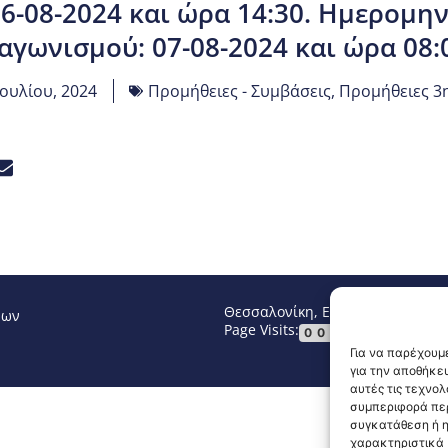
-08-2024 και ώρα 14:30. Ημερομην
αγωνισμού: 07-08-2024 και ώρα 08:
Ιουλίου, 2024
Προμήθειες - Συμβάσεις
,
Προμήθειες 3
Θεσσαλονίκη, Ελλάδα
Τηλ: +30 2
νων
Page Visits:
Website Vi
00014
Για να παρέχουμε
για την αποθήκε
αυτές τις τεχνο
συμπεριφορά περ
συγκατάθεση ή η
χαρακτηριστικά κ