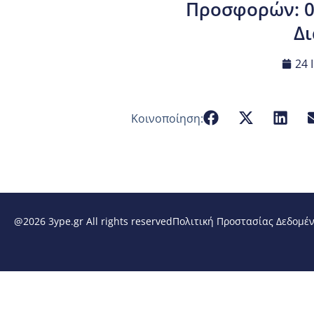
Προσφορών: 06
Δι
24 
Κοινοποίηση:
@2026 3ype.gr All rights reserved
Πολιτική Προστασίας Δεδομέ