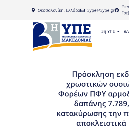
Θεσ
Θεσσαλονίκη, Ελλάδα
3ype@3ype.gr
Γρε
3η ΥΠΕ
Δ/
Πρόσκληση εκδ
χρωστικών ουσιώ
Φορέων ΠΦΥ αρμοδι
δαπάνης 7.789
κατακύρωσης την 
αποκλειστικά 