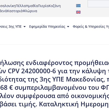
σαλονίκη
Πέλλα
Ημαθία
Πιερία
Κοζάνη
βενά
Καστοριά
Φλώρινα
νσεις 3ης ΥΠΕ
Εφημερίδα Υπηρεσίας
Φορείς & Υπηρεσίες Υ
ήλωσης ενδιαφέροντος προμήθεια
ν CPV 24200000-6 για την κάλυψη
ότητας της 3ης ΥΠΕ Μακεδονίας,
,68 € συμπεριλαμβανομένου του ΦΠ
πλέον συμφέρουσα από οικονομική
βάσει τιμής. Καταληκτική Ημερομ