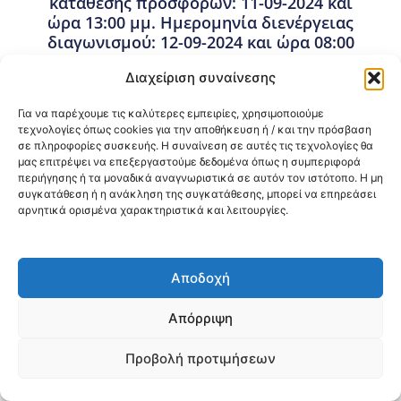
κατάθεσης προσφορών: 11-09-2024 και
ώρα 13:00 μμ. Ημερομηνία διενέργειας
διαγωνισμού: 12-09-2024 και ώρα 08:00
πμ.
Διαχείριση συναίνεσης
23 Αυγούστου, 2024
Προμήθειες - Συμβάσεις
,
Προμήθειες 3ης ΥΠΕ
Για να παρέχουμε τις καλύτερες εμπειρίες, χρησιμοποιούμε
τεχνολογίες όπως cookies για την αποθήκευση ή / και την πρόσβαση
σε πληροφορίες συσκευής. Η συναίνεση σε αυτές τις τεχνολογίες θα
μας επιτρέψει να επεξεργαστούμε δεδομένα όπως η συμπεριφορά
Κοινοποίηση:
περιήγησης ή τα μοναδικά αναγνωριστικά σε αυτόν τον ιστότοπο. Η μη
συγκατάθεση ή η ανάκληση της συγκατάθεσης, μπορεί να επηρεάσει
@2026 3ype.gr All rights reserved
αρνητικά ορισμένα χαρακτηριστικά και λειτουργίες.
Πολιτική Προστασίας Δεδομένων
Θεσσαλονίκη, Ελλάδα
Τηλ: +30 2311 226 200
email: 3ype@3ype.gr
Αποδοχή
Page Visits:
Website Visits:
00028
1596297
Απόρριψη
Προβολή προτιμήσεων