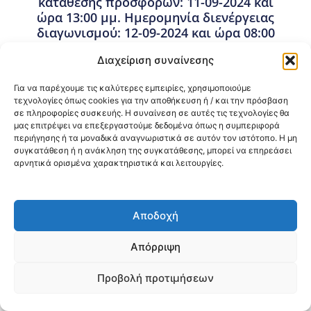
κατάθεσης προσφορών: 11-09-2024 και
ώρα 13:00 μμ. Ημερομηνία διενέργειας
διαγωνισμού: 12-09-2024 και ώρα 08:00
πμ.
Διαχείριση συναίνεσης
23 Αυγούστου, 2024
Προμήθειες - Συμβάσεις
,
Προμήθειες 3ης ΥΠΕ
Για να παρέχουμε τις καλύτερες εμπειρίες, χρησιμοποιούμε
τεχνολογίες όπως cookies για την αποθήκευση ή / και την πρόσβαση
σε πληροφορίες συσκευής. Η συναίνεση σε αυτές τις τεχνολογίες θα
μας επιτρέψει να επεξεργαστούμε δεδομένα όπως η συμπεριφορά
Κοινοποίηση:
περιήγησης ή τα μοναδικά αναγνωριστικά σε αυτόν τον ιστότοπο. Η μη
συγκατάθεση ή η ανάκληση της συγκατάθεσης, μπορεί να επηρεάσει
@2026 3ype.gr All rights reserved
αρνητικά ορισμένα χαρακτηριστικά και λειτουργίες.
Πολιτική Προστασίας Δεδομένων
Θεσσαλονίκη, Ελλάδα
Τηλ: +30 2311 226 200
email: 3ype@3ype.gr
Αποδοχή
Page Visits:
Website Visits:
00029
1597356
Απόρριψη
Προβολή προτιμήσεων