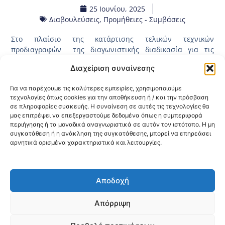
25 Ιουνίου, 2025
Διαβουλεύσεις
,
Προμήθειες - Συμβάσεις
Στο πλαίσιο της κατάρτισης τελικών τεχνικών
προδιαγραφών της διαγωνιστικής διαδικασία για τις
Υπηρεσίες Ηλεκτρονικής Δημοπρασίας – CPV 79342410-4
Διαχείριση συναίνεσης
για τις ανάγκες της Κεντρικής Υπηρεσίας της 3ης ΥΠΕ
Μακεδονίας παραθέτουμε το
τελικό κείμενο των τεχνικών
Για να παρέχουμε τις καλύτερες εμπειρίες, χρησιμοποιούμε
προδιαγραφών
όπως έχει επικυρωθεί με την υπ΄αριθμ.
τεχνολογίες όπως cookies για την αποθήκευση ή / και την πρόσβαση
32081/25.06.2025 (ΑΔΑ:
ΨΞΚΠΟΡΕΠ-1ΘΧ
) Απόφαση της 3ης
σε πληροφορίες συσκευής. Η συναίνεση σε αυτές τις τεχνολογίες θα
Υ.ΠΕ. Μακεδονίας έπειτα τη διενέργεια προκαταρκτικής
μας επιτρέψει να επεξεργαστούμε δεδομένα όπως η συμπεριφορά
διαβούλευσης στην ηλεκτρονική πλατφόρμα του ΕΣΗΔΗΣ
περιήγησης ή τα μοναδικά αναγνωριστικά σε αυτόν τον ιστότοπο. Η μη
με μοναδικό αριθμό 2025DIAB30534 .
συγκατάθεση ή η ανάκληση της συγκατάθεσης, μπορεί να επηρεάσει
αρνητικά ορισμένα χαρακτηριστικά και λειτουργίες.
Κοινοποίηση:
Αποδοχή
@2026 3ype.gr All rights reserved
Πολιτική Προστασίας Δεδομένων
Απόρριψη
Θεσσαλονίκη, Ελλάδα
Τηλ: +30 2311 226 200
email: 3ype@3ype.gr