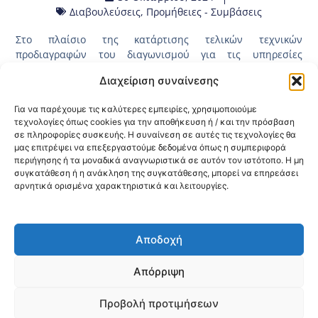
Διαβουλεύσεις
,
Προμήθειες - Συμβάσεις
Στο πλαίσιο της κατάρτισης τελικών τεχνικών
προδιαγραφών του διαγωνισμού για τις υπηρεσίες
επισκευής και συντήρησης γεννητριών προς κάλυψη των
Διαχείριση συναίνεσης
αναγκών των φορέων ΠΦΥ αρμοδιότητας 3ης ΥΠΕ
Μακεδονίας παραθέτουμε το
τελικό κείμενο των τεχνικών
Για να παρέχουμε τις καλύτερες εμπειρίες, χρησιμοποιούμε
προδιαγραφών
όπως έχει επικυρωθεί με την υπ΄αριθμ.
τεχνολογίες όπως cookies για την αποθήκευση ή / και την πρόσβαση
52054/29.10.2024 (
ΑΔΑ: 9ΠΨ1ΟΡΕΠ-Σ3Η
) Απόφαση της 3ης
σε πληροφορίες συσκευής. Η συναίνεση σε αυτές τις τεχνολογίες θα
Υ.ΠΕ. Μακεδονίας έπειτα τη διενέργεια δημόσιας
μας επιτρέψει να επεξεργαστούμε δεδομένα όπως η συμπεριφορά
διαβούλευσης στην ηλεκτρονική πλατφόρμα του ΕΣΗΔΗΣ
περιήγησης ή τα μοναδικά αναγνωριστικά σε αυτόν τον ιστότοπο. Η μη
με μοναδικό αριθμό 2024DIAB29087.
συγκατάθεση ή η ανάκληση της συγκατάθεσης, μπορεί να επηρεάσει
αρνητικά ορισμένα χαρακτηριστικά και λειτουργίες.
Κοινοποίηση:
Αποδοχή
@2026 3ype.gr All rights reserved
Πολιτική Προστασίας Δεδομένων
Απόρριψη
Θεσσαλονίκη, Ελλάδα
Τηλ: +30 2311 226 200
email: 3ype@3ype.gr
Προβολή προτιμήσεων
Page Visits:
Website Visits:
00018
1596867