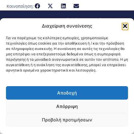
Κοινοποίηση:
@2026 3ype.gr All rights reserved
Πολιτική Προστασίας Δεδομένων
Διαχείριση συναίνεσης
Θεσσαλονίκη, Ελλάδα
Τηλ: +30 2311 226 200
email: 3ype@3ype.gr
Για να παρέχουμε τις καλύτερες εμπειρίες, χρησιμοποιούμε
τεχνολογίες όπως cookies για την αποθήκευση ή / και την πρόσβαση
Page Visits:
Website Visits:
00023
1597691
σε πληροφορίες συσκευής. Η συναίνεση σε αυτές τις τεχνολογίες θα
μας επιτρέψει να επεξεργαστούμε δεδομένα όπως η συμπεριφορά
περιήγησης ή τα μοναδικά αναγνωριστικά σε αυτόν τον ιστότοπο. Η μη
συγκατάθεση ή η ανάκληση της συγκατάθεσης, μπορεί να επηρεάσει
αρνητικά ορισμένα χαρακτηριστικά και λειτουργίες.
Αποδοχή
Απόρριψη
Προβολή προτιμήσεων