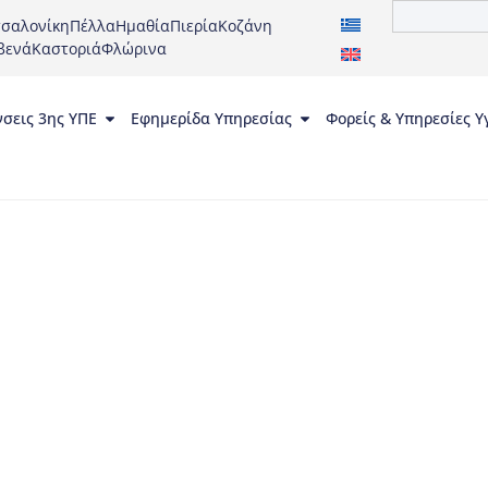
σαλονίκη
Πέλλα
Ημαθία
Πιερία
Κοζάνη
βενά
Καστοριά
Φλώρινα
νσεις 3ης ΥΠΕ
Εφημερίδα Υπηρεσίας
Φορείς & Υπηρεσίες Υ