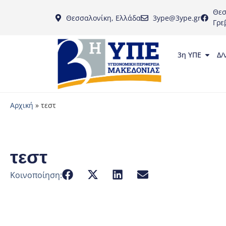
Θεσ
Θεσσαλονίκη, Ελλάδα
3ype@3ype.gr
Γρε
3η ΥΠΕ
Δ/
Αρχική
»
τεστ
τεστ
Κοινοποίηση: