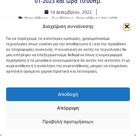
01-2023 και ώρα 10:00πμ.
14 Δεκεμβρίου, 2022
Προμήθειες - Συμβάσεις
,
Προμήθειες 3ης ΥΠΕ
Διαχείριση συναίνεσης
Κοινοποίηση:
Για να παρέχουμε τις καλύτερες εμπειρίες, χρησιμοποιούμε
τεχνολογίες όπως cookies για την αποθήκευση ή / και την πρόσβαση
σε πληροφορίες συσκευής. Η συναίνεση σε αυτές τις τεχνολογίες θα
@2026 3ype.gr All rights reserved
μας επιτρέψει να επεξεργαστούμε δεδομένα όπως η συμπεριφορά
Πολιτική Προστασίας Δεδομένων
περιήγησης ή τα μοναδικά αναγνωριστικά σε αυτόν τον ιστότοπο. Η μη
Θεσσαλονίκη, Ελλάδα
Τηλ: +30 2311 226 200
συγκατάθεση ή η ανάκληση της συγκατάθεσης, μπορεί να επηρεάσει
email: 3ype@3ype.gr
αρνητικά ορισμένα χαρακτηριστικά και λειτουργίες.
Page Visits:
Website Visits:
00016
1602317
Αποδοχή
Απόρριψη
Προβολή προτιμήσεων