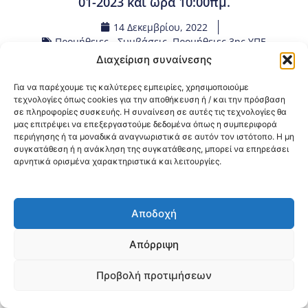
01-2023 και ώρα 10:00πμ.
14 Δεκεμβρίου, 2022
Προμήθειες - Συμβάσεις
,
Προμήθειες 3ης ΥΠΕ
Διαχείριση συναίνεσης
Κοινοποίηση:
Για να παρέχουμε τις καλύτερες εμπειρίες, χρησιμοποιούμε
τεχνολογίες όπως cookies για την αποθήκευση ή / και την πρόσβαση
σε πληροφορίες συσκευής. Η συναίνεση σε αυτές τις τεχνολογίες θα
@2026 3ype.gr All rights reserved
μας επιτρέψει να επεξεργαστούμε δεδομένα όπως η συμπεριφορά
Πολιτική Προστασίας Δεδομένων
περιήγησης ή τα μοναδικά αναγνωριστικά σε αυτόν τον ιστότοπο. Η μη
Θεσσαλονίκη, Ελλάδα
Τηλ: +30 2311 226 200
συγκατάθεση ή η ανάκληση της συγκατάθεσης, μπορεί να επηρεάσει
email: 3ype@3ype.gr
αρνητικά ορισμένα χαρακτηριστικά και λειτουργίες.
Page Visits:
Website Visits:
00015
1597947
Αποδοχή
Απόρριψη
Προβολή προτιμήσεων