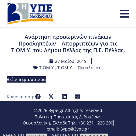
Ανάρτηση προσωρινών πινάκων
Προσληπτέων – Απορριπτέων για τις
Τ.ΟΜ.Υ. του Δήμου Πέλλας της Π.Ε. Πέλλας.
27 Μαΐου, 2019
Τ.ΟΜ.Υ.
,
Τ.ΟΜ.Υ. – Προσλήψεις
Δείτε περισσότερα
Κοινοποίηση:
@2026 3ype.gr All rights reserved
Πολιτική Προστασίας Δεδομένων
Θεσσαλονίκη, Ελλάδα
Τηλ: +30 2311 226 200
email: 3ype@3ype.gr
Page Visits:
Website Visits: