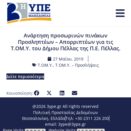
Ανάρτηση προσωρινών πινάκων
Προσληπτέων – Απορριπτέων για τις
Τ.ΟΜ.Υ. του Δήμου Πέλλας της Π.Ε. Πέλλας.
27 Μαΐου, 2019
Τ.ΟΜ.Υ.
,
Τ.ΟΜ.Υ. – Προσλήψεις
Δείτε περισσότερα
Κοινοποίηση:
@2026 3ype.gr All rights reserved
Πολιτική Προστασίας Δεδομένων
Θεσσαλονίκη, Ελλάδα
Τηλ: +30 2311 226 200
email: 3ype@3ype.gr
Page Visits:
Website Visits: