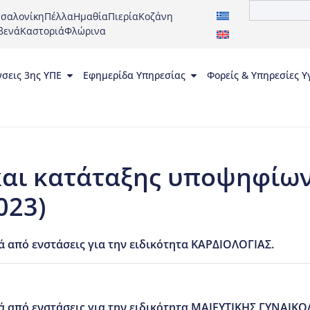
σαλονίκη
Πέλλα
Ημαθία
Πιερία
Κοζάνη
βενά
Καστοριά
Φλώρινα
νσεις 3ης ΥΠΕ
Εφημερίδα Υπηρεσίας
Φορείς & Υπηρεσίες Υ
και κατάταξης υποψηφίων
023)
 από ενστάσεις για την ειδικότητα ΚΑΡΔΙΟΛΟΓΙΑΣ.
 από ενστάσεις για την ειδικότητα ΜΑΙΕΥΤΙΚΗΣ ΓΥΝΑΙΚΟ