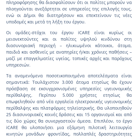
πληροφόρησης θα διασφαλίσουν ότι οι πολίτες μπορούν να
πλοηγούνται ανεξάρτητοι σε υπηρεσίες της επιλογής τους,
ενώ οι Δήμοι θα διατηρήσουν και επεκτείνουν τις νέες
υποδομές και μετά τη λήξη του έργου.
Οι ομάδες-στόχοι του έργου iCARE είναι κυρίως οι
μειονεκτούντες και οι πολίτες υψηλού κινδύνου στη
διασυνοριακή περιοχή – ηλικιωμένοι κάτοικοι, άτομα,
παιδιά και ασθενείς με αναπηρίες ή/και χρόνιες παθήσεις –
μαζί με επαγγελματίες υγείας, τοπικές αρχές και παρόχους
υπηρεσιών.
Τα αναμενόμενα ποσοτικοποιημένα αποτελέσματα είναι
σημαντικά: Τουλάχιστον 3.000 άτομα ετησίως θα έχουν
πρόσβαση σε εκσυγχρονισμένες υπηρεσίες υγειονομικής
περίθαλψης. Περίπου 5.000 χρήστες ετησίως θα
επωφεληθούν από νέα εργαλεία ηλεκτρονικής υγειονομικής
περίθαλψης και πλατφόρμες τηλεϊατρικής. Θα υλοποιηθούν
25 διασυνοριακές κοινές δράσεις και 15 οργανισμοί και από
τις δύο χώρες θα συνεργαστούν άμεσα. Επιπλέον, το έργο
iCARE θα υλοποιήσει μια εξάμηνη πιλοτική λειτουργία
κινητών μονάδων φροντίδας, πολλαπλές δραστηριότητες