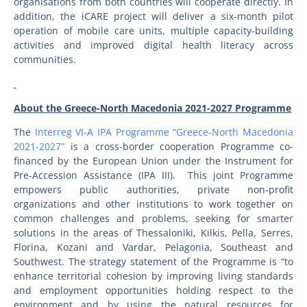
organisations from both countries will cooperate directly. In
addition, the iCARE project will deliver a six-month pilot
operation of mobile care units, multiple capacity-building
activities and improved digital health literacy across
communities.
About the Greece-North Macedonia 2021-2027 Programme
The
Interreg VI-A IPA Programme “Greece-North Macedonia
2021-2027”
is a cross-border cooperation Programme co-
financed by the European Union under the Instrument for
Pre-Accession Assistance (IPA III). This joint Programme
empowers public authorities, private non-profit
organizations and other institutions to work together on
common challenges and problems, seeking for smarter
solutions in the areas of Thessaloniki, Kilkis, Pella, Serres,
Florina, Kozani and Vardar, Pelagonia, Southeast and
Southwest. The strategy statement of the Programme is “to
enhance territorial cohesion by improving living standards
and employment opportunities holding respect to the
environment and by using the natural resources for