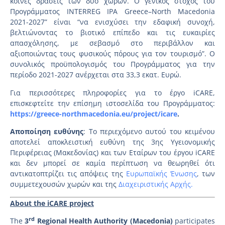
κοινές δράσεις των δύο χωρών. Ο γενικός στόχος του
Προγράμματος INTERREG IPA Greece–North Macedonia
2021-2027” είναι “να ενισχύσει την εδαφική συνοχή,
βελτιώνοντας το βιοτικό επίπεδο και τις ευκαιρίες
απασχόλησης, με σεβασμό στο περιβάλλον και
αξιοποιώντας τους φυσικούς πόρους για τον τουρισμό”. Ο
συνολικός προϋπολογισμός του Προγράμματος για την
περίοδο 2021-2027 ανέρχεται στα 33,3 εκατ. Ευρώ.
Για περισσότερες πληροφορίες για το έργο iCARE,
επισκεφτείτε την επίσημη ιστοσελίδα του Προγράμματος:
https://greece-northmacedonia.eu/project/icare
.
Αποποίηση ευθύνης
: Το περιεχόμενο αυτού του κειμένου
αποτελεί αποκλειστική ευθύνη της 3ης Υγειονομικής
Περιφέρειας (Μακεδονίας) και των Εταίρων του έργου iCARE
και δεν μπορεί σε καμία περίπτωση να θεωρηθεί ότι
αντικατοπτρίζει τις απόψεις της
Ευρωπαϊκής Ένωσης
, των
συμμετεχουσών χωρών και της
Διαχειριστικής Αρχής.
About the iCARE project
rd
The
3
Regional Health Authority (Macedonia)
participates