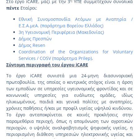
η
Στο έργο iCARE, μαζί με την 3
ΥΠΕ συμμετέχουν συνολικά
πέντε
Εταίροι:
Εθνική Συνομοσπονδία Ατόμων με Αναπηρία /
Ε.Σ.Α.μεΑ. (παράρτημα Βορείου Ελλάδος)
3η Υγειονομική Περιφέρεια (Μακεδονίας)
Δήμος Πρεσπών
Δήμος Resen
Coordination of the Organizations for Voluntary
Services / COSV (παράρτημα Prilep)
.
Σύντομη περιγραφή του έργου
iCARE
Το έργο iCARE συνιστά μια 24-μηνη διασυνοριακή
πρωτοβουλία, της οποίας ο κεντρικός στόχος είναι η άρση
των εμποδίων σε υπηρεσίες υγειονομικής φροντίδας και σε
κοινωνικές υπηρεσίες για ευάλωτες ομάδες, ιδίως
ηλικιωμένους, παιδιά και γενικά πολίτες με αναπηρίες,
χρόνιες παθήσεις ή/και με προφίλ υγείας υψηλού κινδύνου.
Το έργο ανταποκρίνεται σε κοινές προκλήσεις στην
παραμεθόρια περιοχή, όπως η απομόνωση των αγροτικών
περιοχών, ο υψηλός αναλφαβητισμός ψηφιακής υγείας, η
περιορισμένη διάθεση υπηρεσιών ηλεκτρονικής υγείας και