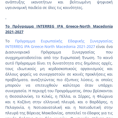
ανάπτυξης ικανοτήτων και βελτιωμένη ψηφιακή
υγειονομική παιδεία σε όλες τις κοινότητες.
Το
Πρόγραμμα
INTERREG IPA Greece-North Macedonia
2021-2027
Το
Πρόγραμμα Ευρωπαϊκής Εδαφικής Συνεργασίας
INTERREG IPA Greece-North Macedonia 2021-2027
είναι ένα
Διασυνοριακό Πρόγραμμα Συνεργασίας που
συγχρηματοδοτείται από την Ευρωπαϊκή Ένωση. Το κοινό
αυτό Πρόγραμμα δίνει τη δυνατότητα στις δημόσιες αρχές,
τους ιδιωτικούς μη κερδοσκοπικούς οργανισμούς και
άλλους φορείς να συνεργαστούν σε κοινές προκλήσεις και
προβλήματα, αναζητώντας πιο έξυπνες λύσεις, οι οποίες
μπορούν να επιτευχθούν καλύτερα όταν υπάρχει
συνεργασία. Η περιοχή του Προγράμματος, όπου βρίσκονται
η Θεσσαλονίκη, το Κιλκίς, η Πέλλα, οι Σέρρες, η Φλώρινα
και η Κοζάνη στην ελληνική πλευρά, και ο Βαρδάρης, η
Πελαγονία, η Νοτιοανατολική και η Νοτιοδυτική στην
πλευρά της Βόρειας Μακεδονίας, αποτελεί το έδαφος για τις