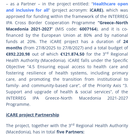
– as a Partner – in the project entitled: “
Healthcare open
and inclusive for all
” (project acronym:
iCARE)
, which was
approved for funding within the framework of the INTERREG
IPA Cross Border Cooperation Programme
“Greece–North
Macedonia 2021-2027
” (MIS code:
6007164
), and it is co-
financed by the European Union at 80% and by national
funds at 20%. The iCARE project has a duration of
24
months
(from 27/8/2025 to 27/8/2027) and a total budget of
rd
€892.220,98
out of which
€121.874,50
for the 3
Regional
Health Authority (Macedonia). iCARE falls under the Specific
Objective “4.5 Ensuring equal access to health care and
fostering resilience of health systems, including primary
care, and promoting the transition from institutional to
family- and community-based care”, of the Priority Axis “3.
Support and upgrade of health & social services”, of the
INTERREG IPA Greece-North Macedonia 2021-2027
Programme.
iCARE project Partnership
rd
The project, together with the 3
Regional Health Authority
(Macedonia), has in total
five Partners: