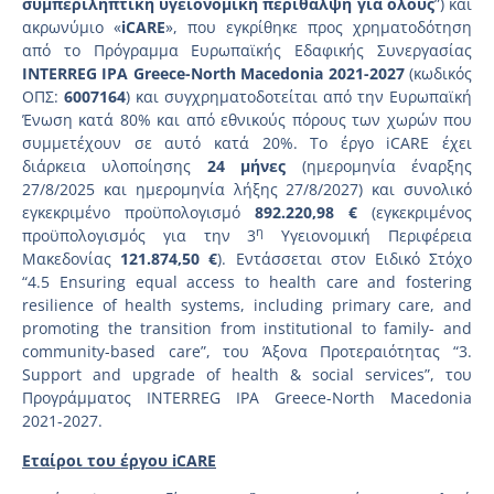
συμπεριληπτική υγειονομική περίθαλψη για όλους
”) και
ακρωνύμιο «
iCARE
», που εγκρίθηκε προς χρηματοδότηση
από το Πρόγραμμα Ευρωπαϊκής Εδαφικής Συνεργασίας
INTERREG IPA Greece-North Macedonia 2021-2027
(κωδικός
ΟΠΣ:
6007164
) και συγχρηματοδοτείται από την Ευρωπαϊκή
Ένωση κατά 80% και από εθνικούς πόρους των χωρών που
συμμετέχουν σε αυτό κατά 20%. Το έργο iCARE έχει
διάρκεια υλοποίησης
24 μήνες
(ημερομηνία έναρξης
27/8/2025 και ημερομηνία λήξης 27/8/2027) και συνολικό
εγκεκριμένο προϋπολογισμό
892.220,98 €
(εγκεκριμένος
η
προϋπολογισμός για την 3
Υγειονομική Περιφέρεια
Μακεδονίας
121.874,50 €
). Εντάσσεται στον Ειδικό Στόχο
“4.5 Ensuring equal access to health care and fostering
resilience of health systems, including primary care, and
promoting the transition from institutional to family- and
community-based care”, του Άξονα Προτεραιότητας “3.
Support and upgrade of health & social services”, του
Προγράμματος INTERREG IPA Greece-North Macedonia
2021-2027.
Εταίροι του έργου
iCARE