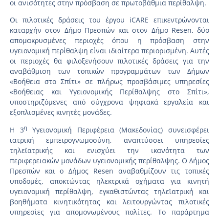
οι ανισότητες στην πρόσβαση σε πρωτοβάθμια περίθαλψη.
Οι πιλοτικές δράσεις του έργου iCARE επικεντρώνονται
καταρχήν στον Δήμο Πρεσπών και στον Δήμο Resen, δύο
απομακρυσμένες περιοχές όπου η πρόσβαση στην
υγειονομική περίθαλψη είναι ιδιαίτερα περιορισμένη. Αυτές
οι περιοχές θα φιλοξενήσουν πιλοτικές δράσεις για την
αναβάθμιση των τοπικών προγραμμάτων των Δήμων
«Βοήθεια στο Σπίτι» σε πλήρως προσβάσιμες υπηρεσίες
«Βοήθειας και Υγειονομικής Περίθαλψης στο Σπίτι»,
υποστηριζόμενες από σύγχρονα ψηφιακά εργαλεία και
εξοπλισμένες κινητές μονάδες.
η
Η 3
Υγειονομική Περιφέρεια (Μακεδονίας) συνεισφέρει
ιατρική εμπειρογνωμοσύνη, αναπτύσσει υπηρεσίες
τηλεϊατρικής και ενισχύει την ικανότητα των
περιφερειακών μονάδων υγειονομικής περίθαλψης. Ο Δήμος
Πρεσπών και ο Δήμος Resen αναβαθμίζουν τις τοπικές
υποδομές, αποκτώντας ηλεκτρικά οχήματα για κινητή
υγειονομική περίθαλψη, εγκαθιστώντας τηλεϊατρική και
βοηθήματα κινητικότητας και λειτουργώντας πιλοτικές
υπηρεσίες για απομονωμένους πολίτες. Το παράρτημα