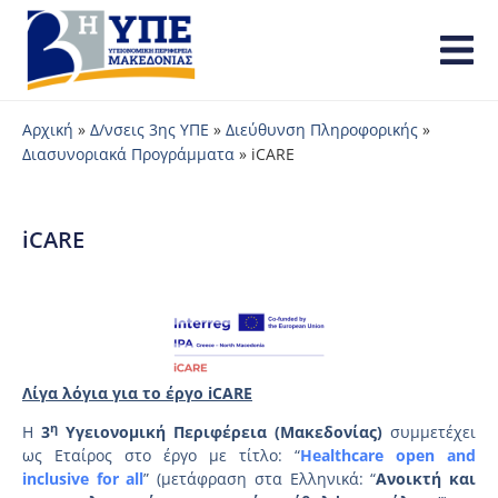
Αρχική
»
Δ/νσεις 3ης ΥΠΕ
»
Διεύθυνση Πληροφορικής
»
Διασυνοριακά Προγράμματα
»
iCARE
iCARE
Λίγα λόγια για το έργο
iCARE
η
Η
3
Υγειονομική Περιφέρεια (Μακεδονίας)
συμμετέχει
ως Εταίρος στο έργο με τίτλο: “
Healthcare
open
and
inclusive
for
all
” (μετάφραση στα Ελληνικά: “
Ανοικτή και