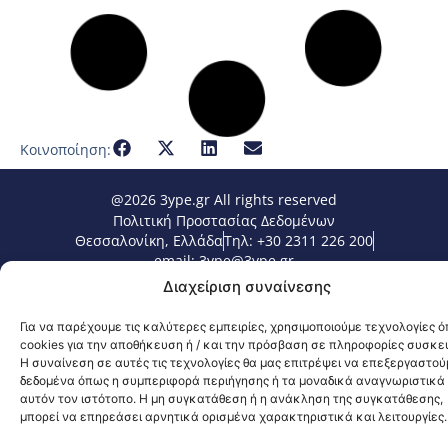
Κοινοποίηση:
@2026 3ype.gr All rights reserved
Πολιτική Προστασίας Δεδομένων
Θεσσαλονίκη, Ελλάδα
Τηλ: +30 2311 226 200
email: 3ype@3ype.gr
Page Visits:
Website Visits:
Διαχείριση συναίνεσης
06897
1592631
Για να παρέχουμε τις καλύτερες εμπειρίες, χρησιμοποιούμε τεχνολογίες 
cookies για την αποθήκευση ή / και την πρόσβαση σε πληροφορίες συσκε
Η συναίνεση σε αυτές τις τεχνολογίες θα μας επιτρέψει να επεξεργαστού
δεδομένα όπως η συμπεριφορά περιήγησης ή τα μοναδικά αναγνωριστικά
αυτόν τον ιστότοπο. Η μη συγκατάθεση ή η ανάκληση της συγκατάθεσης,
μπορεί να επηρεάσει αρνητικά ορισμένα χαρακτηριστικά και λειτουργίες.