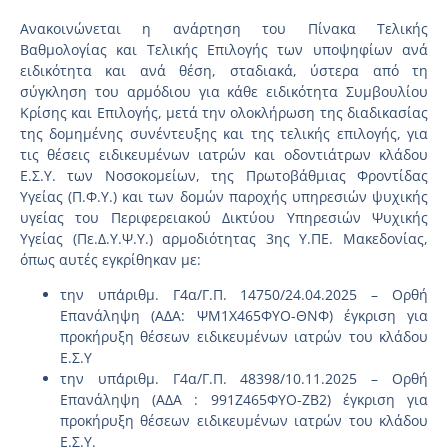
Ανακοινώνεται η ανάρτηση του Πίνακα Τελικής
Βαθμολογίας και Τελικής Επιλογής των υποψηφίων ανά
ειδικότητα και ανά θέση, σταδιακά, ύστερα από τη
σύγκληση του αρμόδιου για κάθε ειδικότητα Συμβουλίου
Κρίσης και Επιλογής, μετά την ολοκλήρωση της διαδικασίας
της δομημένης συνέντευξης και της τελικής επιλογής, για
τις θέσεις ειδικευμένων ιατρών και οδοντιάτρων κλάδου
Ε.Σ.Υ. των Νοσοκομείων, της Πρωτοβάθμιας Φροντίδας
Υγείας (Π.Φ.Υ.) και των δομών παροχής υπηρεσιών ψυχικής
υγείας του Περιφερειακού Δικτύου Υπηρεσιών Ψυχικής
Υγείας (Πε.Δ.Υ.Ψ.Υ.) αρμοδιότητας 3ης Υ.ΠΕ. Μακεδονίας,
όπως αυτές εγκρίθηκαν με:
την υπ΄αριθμ. Γ4α/Γ.Π. 14750/24.04.2025 – Ορθή
Επανάληψη (ΑΔΑ: ΨΜ1Χ465ΦΥΟ-ΘΝΦ) έγκριση για
προκήρυξη θέσεων ειδικευμένων ιατρών του κλάδου
Ε.Σ.Υ
την υπ΄αριθμ. Γ4α/Γ.Π. 48398/10.11.2025 – Ορθή
Επανάληψη (ΑΔΑ : 991Ζ465ΦΥΟ-ΖΒ2) έγκριση για
προκήρυξη θέσεων ειδικευμένων ιατρών του κλάδου
Ε.Σ.Υ.