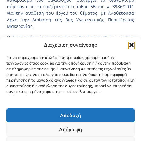
σύμφωνα με τα οριζόμενα στο άρθρο 5Β του ν. 3986/2011
για την ανάθεση του έργου του θέματος, με Αναθέτουσα
Αρχή την Διοίκηση της 3ης Υγειονομικής Περιφέρειας
Μακεδονίας.
Η διαδικασία είναι ανοικτή και θα διενεργηθεί με χρήση
του Εθνικού Συστήματος Ηλεκτρονικών Δημοσίων
Διαχείριση συναίνεσης
Συμβάσεων – «Ε.Σ.Η.ΔΗ.Σ.» με συστημικό αριθμό 211830
(Διαδικτυακή Πύλη:
www.promitheus.gov.gr
).
Για να παρέχουμε τις καλύτερες εμπειρίες, χρησιμοποιούμε
τεχνολογίες όπως cookies για την αποθήκευση ή / και την πρόσβαση
Η καταληκτική ημερομηνία παραλαβής των προσφορών
σε πληροφορίες συσκευής. Η συναίνεση σε αυτές τις τεχνολογίες θα
μας επιτρέψει να επεξεργαστούμε δεδομένα όπως η συμπεριφορά
είναι η 7η Ιανουαρίου 2025, ημέρα Τρίτη και ώρα 11:00 π.μ.
περιήγησης ή τα μοναδικά αναγνωριστικά σε αυτόν τον ιστότοπο. Η μη
Δείτε τη Διακήρυξη
ΕΔΩ
συγκατάθεση ή η ανάκληση της συγκατάθεσης, μπορεί να επηρεάσει
αρνητικά ορισμένα χαρακτηριστικά και λειτουργίες.
Κοινοποίηση:
Αποδοχή
@2026 3ype.gr All rights reserved
Πολιτική Προστασίας Δεδομένων
Απόρριψη
Θεσσαλονίκη, Ελλάδα
Τηλ: +30 2311 226 200
email: 3ype@3ype.gr