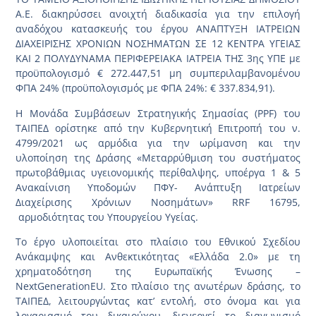
Α.Ε. διακηρύσσει ανοιχτή διαδικασία για την επιλογή
αναδόχου κατασκευής του έργου ΑΝΑΠΤΥΞΗ ΙΑΤΡΕΙΩΝ
ΔΙΑΧΕΙΡΙΣΗΣ ΧΡΟΝΙΩΝ ΝΟΣΗΜΑΤΩΝ ΣΕ 12 ΚΕΝΤΡΑ ΥΓΕΙΑΣ
ΚΑΙ 2 ΠΟΛΥΔΥΝΑΜΑ ΠΕΡΙΦΕΡΕΙΑΚΑ ΙΑΤΡΕΙΑ ΤΗΣ 3ης ΥΠΕ με
προϋπολογισμό € 272.447,51 μη συμπεριλαμβανομένου
ΦΠΑ 24% (προϋπολογισμός με ΦΠΑ 24%: € 337.834,91).
Η Μονάδα Συμβάσεων Στρατηγικής Σημασίας (PPF) του
ΤΑΙΠΕΔ ορίστηκε από την Κυβερνητική Επιτροπή του ν.
4799/2021 ως αρμόδια για την ωρίμανση και την
υλοποίηση της Δράσης «Μεταρρύθμιση του συστήματος
πρωτοβάθμιας υγειονομικής περίθαλψης, υποέργα 1 & 5
Ανακαίνιση Υποδομών ΠΦΥ- Ανάπτυξη Ιατρείων
Διαχείρισης Χρόνιων Νοσημάτων» RRF 16795,
αρμοδιότητας του Υπουργείου Υγείας.
Το έργο υλοποιείται στο πλαίσιο του Εθνικού Σχεδίου
Ανάκαμψης και Ανθεκτικότητας «Ελλάδα 2.0» με τη
χρηματοδότηση της Ευρωπαϊκής Ένωσης –
NextGenerationEU. Στο πλαίσιο της ανωτέρων δράσης, το
ΤΑΙΠΕΔ, λειτουργώντας κατ’ εντολή, στο όνομα και για
λογαριασμό του δικαιούχου, διενεργεί το διαγωνισμό