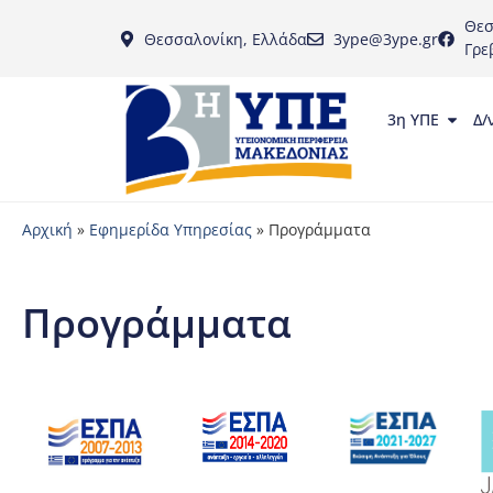
Θεσ
Θεσσαλονίκη, Ελλάδα
3ype@3ype.gr
Γρε
3η ΥΠΕ
Δ/
Αρχική
»
Εφημερίδα Υπηρεσίας
»
Προγράμματα
Προγράμματα