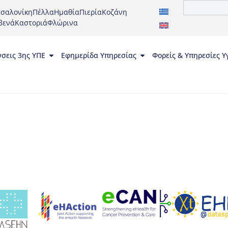
σαλονίκη
Πέλλα
Ημαθία
Πιερία
Κοζάνη
βενά
Καστοριά
Φλώρινα
νσεις 3ης ΥΠΕ
Εφημερίδα Υπηρεσίας
Φορείς & Υπηρεσίες Υ