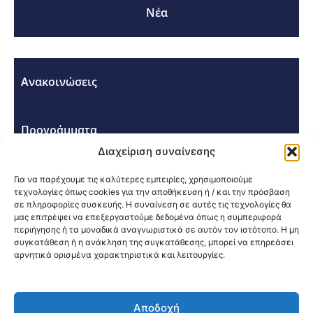
Νέα
Ανακοινώσεις
Προγράμματα
Διαχείριση συναίνεσης
Σεμινάρια - Συνέδρια
Για να παρέχουμε τις καλύτερες εμπειρίες, χρησιμοποιούμε
τεχνολογίες όπως cookies για την αποθήκευση ή / και την πρόσβαση
σε πληροφορίες συσκευής. Η συναίνεση σε αυτές τις τεχνολογίες θα
μας επιτρέψει να επεξεργαστούμε δεδομένα όπως η συμπεριφορά
περιήγησης ή τα μοναδικά αναγνωριστικά σε αυτόν τον ιστότοπο. Η μη
συγκατάθεση ή η ανάκληση της συγκατάθεσης, μπορεί να επηρεάσει
αρνητικά ορισμένα χαρακτηριστικά και λειτουργίες.
Κοινοποίηση:
Αποδοχή