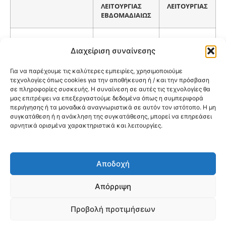
ΛΕΙΤΟΥΡΓΙΑΣ
ΛΕΙΤΟΥΡΓΙΑΣ
ΕΒΔΟΜΑΔΙΑΙΩΣ
ΙΑΤΡΕΙΟ ΓΕΝΙΚΗΣ
ΔΕ/ΤΡ/ΤΕ/ΠΕ/ΠΑ
08:00-15:00
ΙΑΤΡΙΚΗΣ
Διαχείριση συναίνεσης
Για να παρέχουμε τις καλύτερες εμπειρίες, χρησιμοποιούμε
ΙΑΤΡΕΙΟ ΓΕΝΙΚΗΣ
ΔΕ/ΤΡ/ΤΕ/ΠΕ/ΠΑ
14:00-21:00
τεχνολογίες όπως cookies για την αποθήκευση ή / και την πρόσβαση
ΙΑΤΡΙΚΗΣ
σε πληροφορίες συσκευής. Η συναίνεση σε αυτές τις τεχνολογίες θα
μας επιτρέψει να επεξεργαστούμε δεδομένα όπως η συμπεριφορά
περιήγησης ή τα μοναδικά αναγνωριστικά σε αυτόν τον ιστότοπο. Η μη
ΔΕ/ΤΡ/ΤΕ/ΠΕ
08:00-15:00
συγκατάθεση ή η ανάκληση της συγκατάθεσης, μπορεί να επηρεάσει
ΠΑΙΔΙΑΤΡΙΚΟ
αρνητικά ορισμένα χαρακτηριστικά και λειτουργίες.
ΠΑ
14:00-21:00
Αποδοχή
@2026 3ype.gr All rights reserved
Πολιτική Προστασίας Δεδομένων
Απόρριψη
Θεσσαλονίκη, Ελλάδα
Τηλ: +30 2311 226 200
email: 3ype@3ype.gr
Προβολή προτιμήσεων
Page Visits:
Website Visits:
01005
1597859