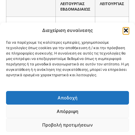
ΛΕΙΤΟΥΡΓΙΑΣ
ΛΕΙΤΟΥΡΓΙΑΣ
ΕΒΔΟΜΑΔΙΑΙΩΣ
ΙΑΤΡΕΙΟ ΓΕΝΙΚΗΣ
ΔΕ/ΤΡ/ΤΕ/ΠΕ/ΠΑ
08:00-15:00
ΙΑΤΡΙΚΗΣ
Διαχείριση συναίνεσης
Για να παρέχουμε τις καλύτερες εμπειρίες, χρησιμοποιούμε
ΙΑΤΡΕΙΟ ΓΕΝΙΚΗΣ
ΔΕ/ΤΡ/ΤΕ/ΠΕ/ΠΑ
14:00-21:00
τεχνολογίες όπως cookies για την αποθήκευση ή / και την πρόσβαση
ΙΑΤΡΙΚΗΣ
σε πληροφορίες συσκευής. Η συναίνεση σε αυτές τις τεχνολογίες θα
μας επιτρέψει να επεξεργαστούμε δεδομένα όπως η συμπεριφορά
περιήγησης ή τα μοναδικά αναγνωριστικά σε αυτόν τον ιστότοπο. Η μη
ΔΕ/ΤΡ/ΤΕ/ΠΕ
08:00-15:00
συγκατάθεση ή η ανάκληση της συγκατάθεσης, μπορεί να επηρεάσει
ΠΑΙΔΙΑΤΡΙΚΟ
αρνητικά ορισμένα χαρακτηριστικά και λειτουργίες.
ΠΑ
14:00-21:00
Αποδοχή
@2026 3ype.gr All rights reserved
Πολιτική Προστασίας Δεδομένων
Απόρριψη
Θεσσαλονίκη, Ελλάδα
Τηλ: +30 2311 226 200
email: 3ype@3ype.gr
Προβολή προτιμήσεων
Page Visits:
Website Visits:
01003
1597770