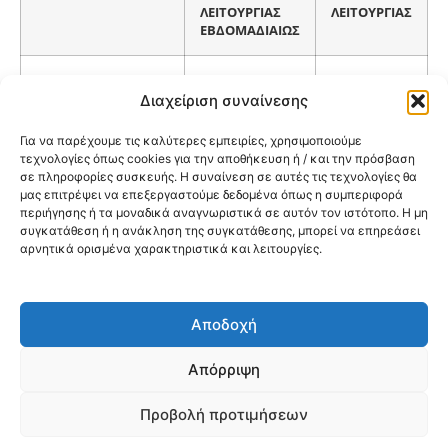
ΛΕΙΤΟΥΡΓΙΑΣ
ΛΕΙΤΟΥΡΓΙΑΣ
ΕΒΔΟΜΑΔΙΑΙΩΣ
ΙΑΤΡΕΙΟ ΓΕΝΙΚΗΣ
ΔΕ/ΤΡ/ΤΕ/ΠΕ/ΠΑ
08:00-15:00
ΙΑΤΡΙΚΗΣ
Διαχείριση συναίνεσης
Για να παρέχουμε τις καλύτερες εμπειρίες, χρησιμοποιούμε
ΙΑΤΡΕΙΟ ΓΕΝΙΚΗΣ
ΔΕ/ΤΡ/ΤΕ/ΠΕ/ΠΑ
14:00-21:00
τεχνολογίες όπως cookies για την αποθήκευση ή / και την πρόσβαση
ΙΑΤΡΙΚΗΣ
σε πληροφορίες συσκευής. Η συναίνεση σε αυτές τις τεχνολογίες θα
μας επιτρέψει να επεξεργαστούμε δεδομένα όπως η συμπεριφορά
περιήγησης ή τα μοναδικά αναγνωριστικά σε αυτόν τον ιστότοπο. Η μη
ΔΕ/ΤΡ/ΤΕ/ΠΕ
08:00-15:00
συγκατάθεση ή η ανάκληση της συγκατάθεσης, μπορεί να επηρεάσει
ΠΑΙΔΙΑΤΡΙΚΟ
αρνητικά ορισμένα χαρακτηριστικά και λειτουργίες.
ΠΑ
14:00-21:00
Αποδοχή
@2026 3ype.gr All rights reserved
Πολιτική Προστασίας Δεδομένων
Απόρριψη
Θεσσαλονίκη, Ελλάδα
Τηλ: +30 2311 226 200
email: 3ype@3ype.gr
Προβολή προτιμήσεων
Page Visits:
Website Visits:
01002
1597153